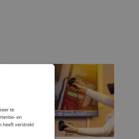
keer te
tentie- en
 heeft verstrekt