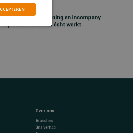
ACCEPTEREN
NIEUWS
Bhv‑maatwerktraining en incompany
opleiden: leren dat écht werkt
Over ons
Branches
Ons verhaal