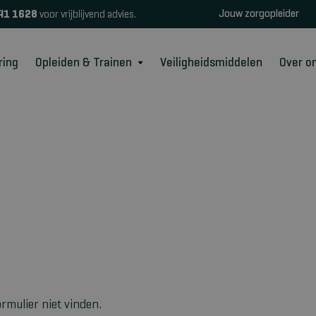
Jouw zorgopleider
41 1628
voor vrijblijvend advies.
ring
Opleiden & Trainen
Veiligheidsmiddelen
Over o
rmulier niet vinden.