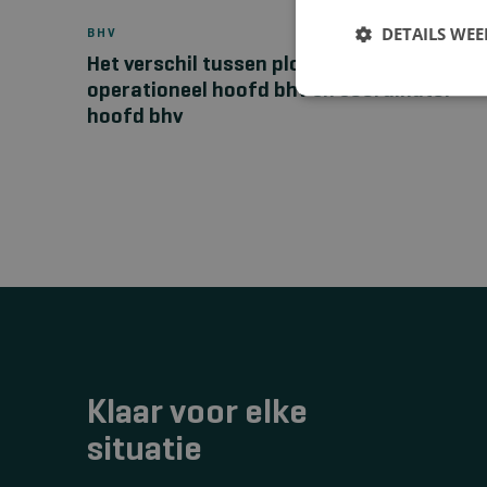
DETAILS WE
BHV
Het verschil tussen ploegleider bhv,
operationeel hoofd bhv en coördinator
hoofd bhv
Klaar voor elke
situatie