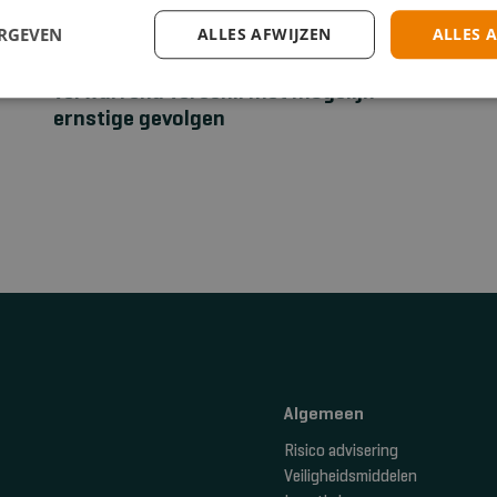
ERGEVEN
ALLES AFWIJZEN
ALLES 
EHBO
Stuwband versus tourniquet: een
verwarrend verschil met mogelijk
ernstige gevolgen
Algemeen
Risico advisering
Veiligheidsmiddelen