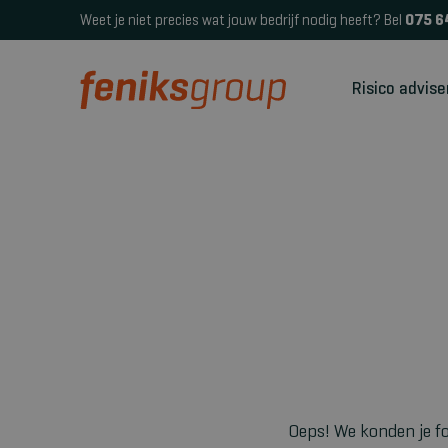
Weet je niet precies wat jouw bedrijf nodig heeft? Bel
075 6
Risico advise
Oeps! We konden je fo