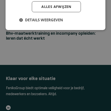
ALLES AFWIJZEN
DETAILS WEERGEVEN
NIEUWS
Bhv‑maatwerktraining en incompany opleiden:
leren dat écht werkt
Klaar voor elke situatie
FeniksGroup biedt optimale veiligheid voor je bedrijf,
medewerkers en bezoekers. Altijd.