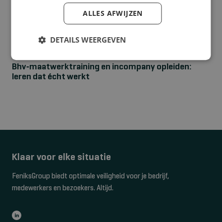
ALLES AFWIJZEN
DETAILS WEERGEVEN
NIEUWS
Bhv‑maatwerktraining en incompany opleiden:
leren dat écht werkt
Klaar voor elke situatie
FeniksGroup biedt optimale veiligheid voor je bedrijf,
medewerkers en bezoekers. Altijd.