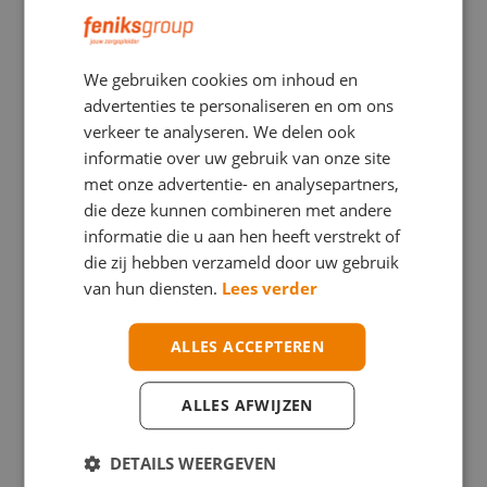
Leerdoelen:
We gebruiken cookies om inhoud en
De leerdoelen van deze module zijn gericht op het snel en
advertenties te personaliseren en om ons
gestructureerd herkennen en behandelen van het vitaal
verkeer te analyseren. We delen ook
bedreigde kind. Deelnemers ontwikkelen vaardigheden in het
informatie over uw gebruik van onze site
systematisch beoordelen volgens de ABCDE-methodiek, het
met onze advertentie- en analysepartners,
interpreteren van vitale functies en het stellen van een
die deze kunnen combineren met andere
onderbouwde (werk)diagnose. Daarnaast leren zij passende
interventies uitvoeren, prioriteiten stellen en adequaat
informatie die u aan hen heeft verstrekt of
handelen bij acute verslechtering.
die zij hebben verzameld door uw gebruik
van hun diensten.
Lees verder
ALLES ACCEPTEREN
ALLES AFWIJZEN
Wil je meer informatie over onze
opleidingen, of heb je een andere vraag?
DETAILS WEERGEVEN
Vul vrijblijvend het formulier in, dan nemen we z.s.m