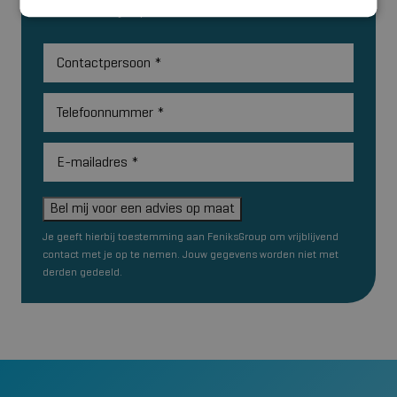
contact met je op!
Contactpersoon
*
Telefoonnummer
*
E-mailadres
*
Bel mij voor een advies op maat
Je geeft hierbij toestemming aan FeniksGroup om vrijblijvend
contact met je op te nemen. Jouw gegevens worden niet met
derden gedeeld.