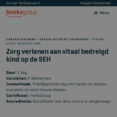
Ga naar feniksgroup.nl
Inloggen klantportaal
Menu
ZORGOPLEIDINGEN
>
SPECIALISTISCHE TRAININGEN
> OPVANG
VITAAL BEDREIGD KIND
Zorg verlenen aan vitaal bedreigd
kind op de SEH
Duur:
1 dag
Cursisten:
6 deelnemers
Lesmethode:
Praktijkgerichte dag met hands-on sessies,
scenario’s en korte theorie blokken.
Certificaat:
FeniksGroup
Accreditatie:
Accreditatie voor deze cursus is aangevraagd