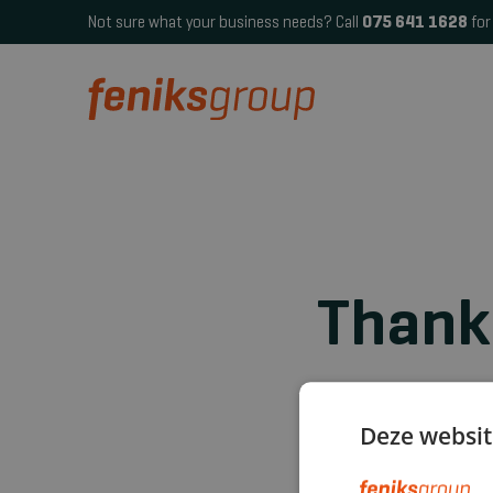
Not sure what your business needs? Call
075 641 1628
for 
Thank
We will get in touc
Deze websit