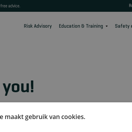
R
free advice.
Risk Advisory
Education & Training
Safety
 you!
h with you shortly.
e maakt gebruik van cookies.