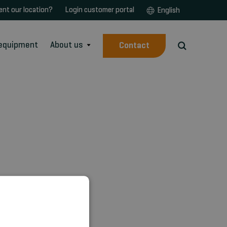
ent our location?
Login customer portal
English
 equipment
About us
Contact