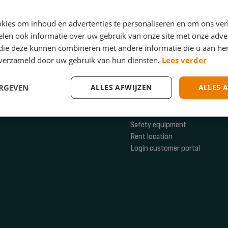
kies om inhoud en advertenties te personaliseren en om ons ver
len ook informatie over uw gebruik van onze site met onze adver
 die deze kunnen combineren met andere informatie die u aan hen
n verzameld door uw gebruik van hun diensten.
Lees verder
ERGEVEN
ALLES AFWIJZEN
ALLES 
General
Risk advisory
Safety equipment
Rent location
Login customer portal