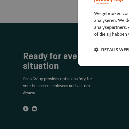
We gebruiken coo
analyseren. We de
analysepartners,
of die zij hebbe
DETAILS WE
Ready for every
situation
FenikGroup provides optimal safety for
your business, employees and visitors.
Always.