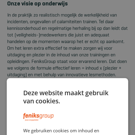
Onze visie op onderwijs
In de praktijk zo realistisch mogelijk de werkelijkheid van
incidenten, ongevallen of calamiteiten trainen. Tel daar
kennisonderhoud en regelmatige herhaling bij op dan leidt dat
tot (veiligheids-)medewerkers die juist en adequaat
handelen op de momenten waarop het er echt op aankomt.
Om het leren extra effectief te maken zorgen wij voor
uitdaging en plezier in de inhoud van onze trainingen en
opleidingen. FeniksGroup staat voor ervarend leren. Dat doen
we volgens de formule effectief leren = inhoud x (plezier +
uitdaging) en met behulp van innovatieve lesmethoden.
Deze website maakt gebruik
Ontdek onze unieke & innovatieve
van cookies.
lesmethoden
Hybride onderwijs is binnen FeniksGroup al de norm:
sommige lessen geven we fysiek, andere online, zoals e-
learning of thema-webinars. Daarnaast zorgt innovatieve
We gebruiken cookies om inhoud en
digitale techniek ervoor dat steeds meer van onze trainingen