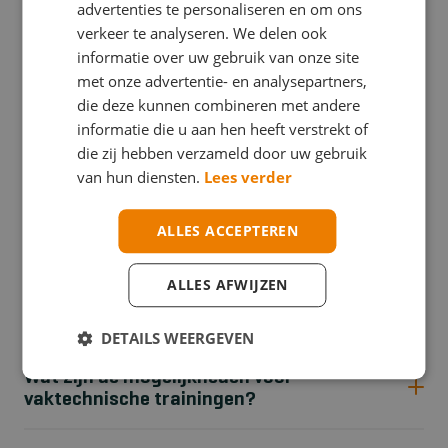
advertenties te personaliseren en om ons
en opleidingen de werkelijkheid bijna tastbaar nabootsen.
verkeer te analyseren. We delen ook
Met gamification, extended reality en immersive learning
informatie over uw gebruik van onze site
(Virtual Reality) worden omgevingen en situaties levensecht.
met onze advertentie- en analysepartners,
De reacties van de cursisten zijn lovend; het spelenderwijs
die deze kunnen combineren met andere
en levensecht oefenen zorgen ervoor dat cursisten de
informatie die u aan hen heeft verstrekt of
lesstof sneller automatiseren en internaliseren.
die zij hebben verzameld door uw gebruik
van hun diensten.
Lees verder
Veelgestelde vragen
ALLES ACCEPTEREN
ALLES AFWIJZEN
Waarom zijn vaktechnische trainingen
belangrijk?
DETAILS WEERGEVEN
Wat zijn de mogelijkheden voor
vaktechnische trainingen?