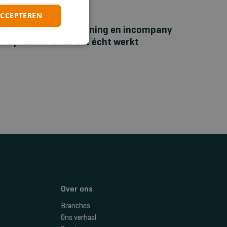
ACCEPTEREN
NIEUWS
Bhv‑maatwerktraining en incompany
opleiden: leren dat écht werkt
Over ons
Branches
Ons verhaal