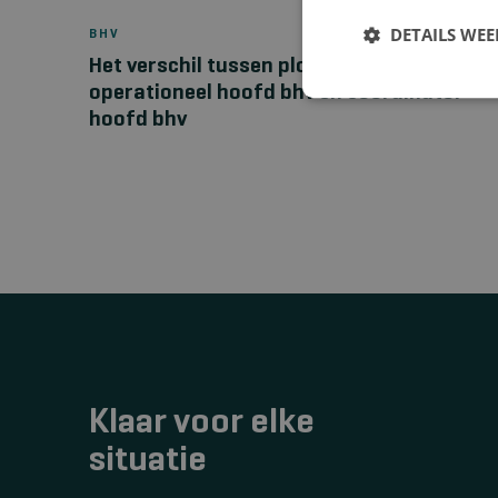
DETAILS WE
BHV
Het verschil tussen ploegleider bhv,
operationeel hoofd bhv en coördinator
hoofd bhv
Klaar voor elke
situatie