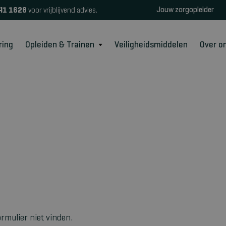
Jouw zorgopleider
41 1628
voor vrijblijvend advies.
ring
Opleiden & Trainen
Veiligheidsmiddelen
Over o
rmulier niet vinden.