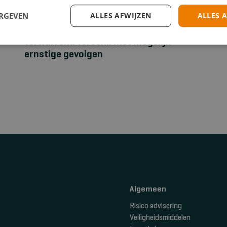
ERGEVEN
ALLES AFWIJZEN
ALLES 
EHBO
Stuwband versus tourniquet: een
verwarrend verschil met mogelijk
ernstige gevolgen
Algemeen
Risico advisering
Veiligheidsmiddelen