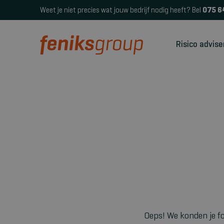
Weet je niet precies wat jouw bedrijf nodig heeft? Bel
075 6
Risico advise
Oeps! We konden je fo