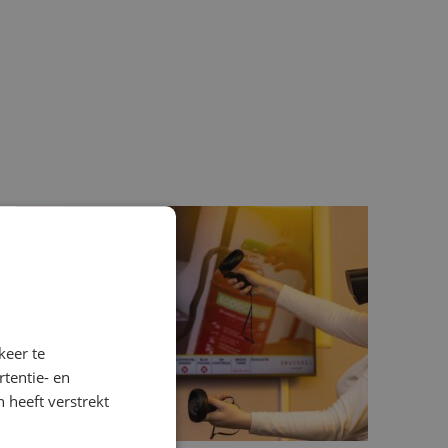
keer te
tentie- en
 heeft verstrekt