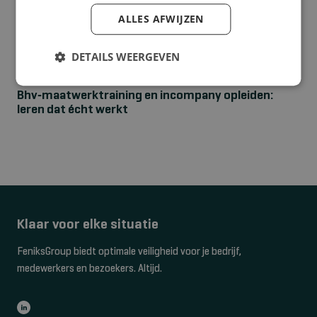
ALLES AFWIJZEN
DETAILS WEERGEVEN
NIEUWS
Bhv‑maatwerktraining en incompany opleiden:
leren dat écht werkt
Klaar voor elke situatie
FeniksGroup biedt optimale veiligheid voor je bedrijf,
medewerkers en bezoekers. Altijd.