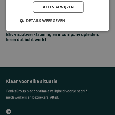
ALLES AFWIJZEN
DETAILS WEERGEVEN
NIEUWS
Bhv‑maatwerktraining en incompany opleiden:
leren dat écht werkt
Klaar voor elke situatie
FeniksGroup biedt optimale veiligheid voor je bedrijf,
medewerkers en bezoekers. Altijd.