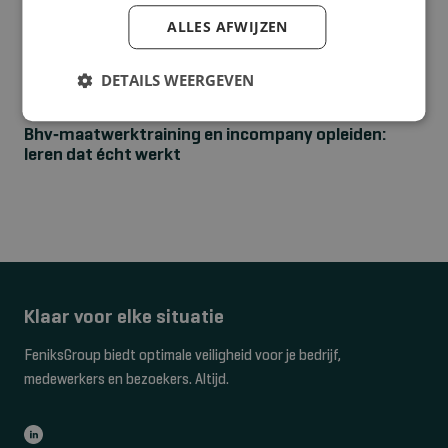
ALLES AFWIJZEN
DETAILS WEERGEVEN
NIEUWS
Bhv‑maatwerktraining en incompany opleiden:
leren dat écht werkt
Klaar voor elke situatie
FeniksGroup biedt optimale veiligheid voor je bedrijf,
medewerkers en bezoekers. Altijd.