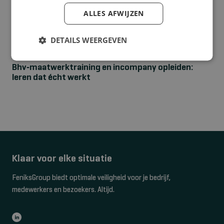
ALLES AFWIJZEN
DETAILS WEERGEVEN
NIEUWS
Bhv‑maatwerktraining en incompany opleiden:
leren dat écht werkt
Klaar voor elke situatie
FeniksGroup biedt optimale veiligheid voor je bedrijf,
medewerkers en bezoekers. Altijd.