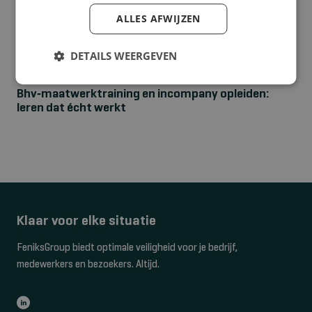
ALLES AFWIJZEN
DETAILS WEERGEVEN
NIEUWS
Bhv‑maatwerktraining en incompany opleiden:
leren dat écht werkt
Klaar voor elke situatie
FeniksGroup biedt optimale veiligheid voor je bedrijf,
medewerkers en bezoekers. Altijd.