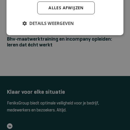
ALLES AFWIJZEN
DETAILS WEERGEVEN
NIEUWS
Bhv‑maatwerktraining en incompany opleiden:
leren dat écht werkt
Klaar voor elke situatie
FeniksGroup biedt optimale veiligheid voor je bedrijf,
medewerkers en bezoekers. Altijd.