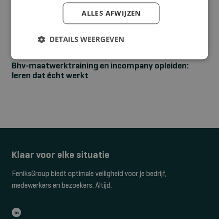
ALLES AFWIJZEN
DETAILS WEERGEVEN
NIEUWS
Bhv‑maatwerktraining en incompany opleiden:
leren dat écht werkt
Klaar voor elke situatie
FeniksGroup biedt optimale veiligheid voor je bedrijf,
medewerkers en bezoekers. Altijd.