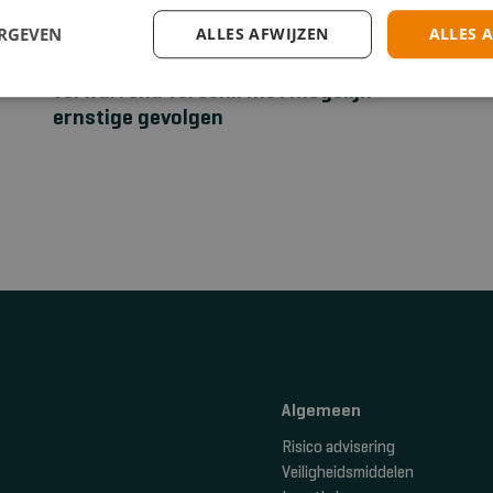
ERGEVEN
ALLES AFWIJZEN
ALLES 
EHBO
Stuwband versus tourniquet: een
verwarrend verschil met mogelijk
ernstige gevolgen
Algemeen
Risico advisering
Veiligheidsmiddelen