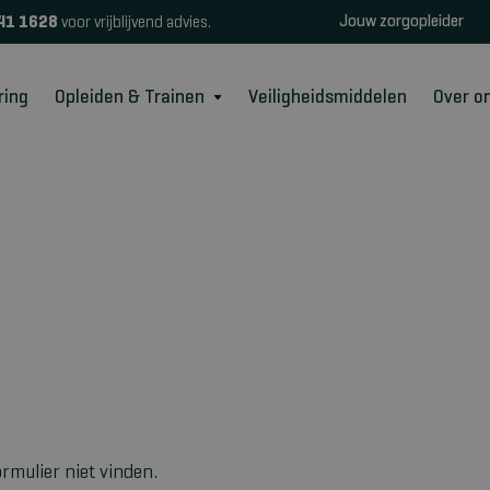
Jouw zorgopleider
41 1628
voor vrijblijvend advies.
ring
Opleiden & Trainen
Veiligheidsmiddelen
Over o
rmulier niet vinden.