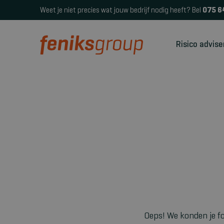
Weet je niet precies wat jouw bedrijf nodig heeft? Bel
075 6
Risico advise
Oeps! We konden je fo