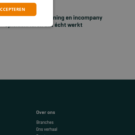
ACCEPTEREN
NIEUWS
Bhv‑maatwerktraining en incompany
opleiden: leren dat écht werkt
Over ons
Branches
Ons verhaal