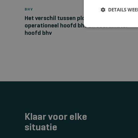
DETAILS WE
BHV
Het verschil tussen ploegleider bhv,
operationeel hoofd bhv en coördinator
hoofd bhv
Klaar voor elke
situatie