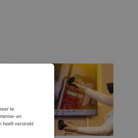
keer te
tentie- en
 heeft verstrekt