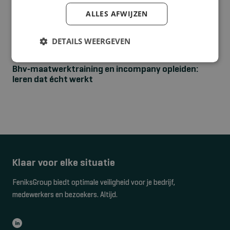
ALLES AFWIJZEN
DETAILS WEERGEVEN
NIEUWS
Bhv‑maatwerktraining en incompany opleiden:
leren dat écht werkt
Klaar voor elke situatie
FeniksGroup biedt optimale veiligheid voor je bedrijf,
medewerkers en bezoekers. Altijd.