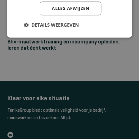
ALLES AFWIJZEN
DETAILS WEERGEVEN
NIEUWS
Bhv‑maatwerktraining en incompany opleiden:
leren dat écht werkt
Klaar voor elke situatie
FeniksGroup biedt optimale veiligheid voor je bedrijf,
medewerkers en bezoekers. Altijd.