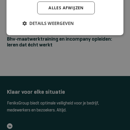
ALLES AFWIJZEN
DETAILS WEERGEVEN
NIEUWS
Bhv‑maatwerktraining en incompany opleiden:
leren dat écht werkt
Klaar voor elke situatie
FeniksGroup biedt optimale veiligheid voor je bedrijf,
medewerkers en bezoekers. Altijd.