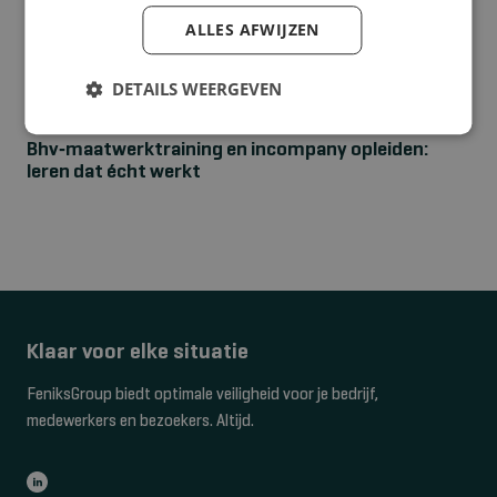
ALLES AFWIJZEN
DETAILS WEERGEVEN
NIEUWS
Bhv‑maatwerktraining en incompany opleiden:
leren dat écht werkt
Klaar voor elke situatie
FeniksGroup biedt optimale veiligheid voor je bedrijf,
medewerkers en bezoekers. Altijd.