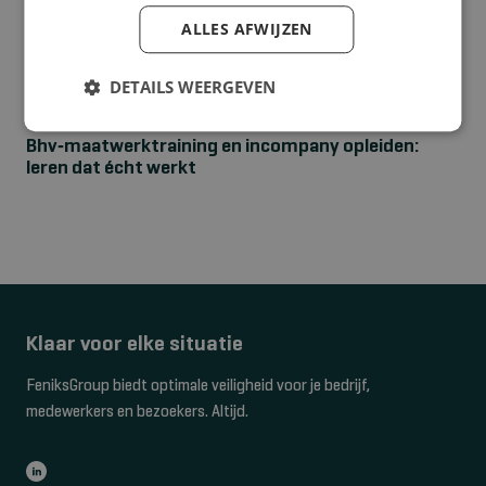
ALLES AFWIJZEN
DETAILS WEERGEVEN
NIEUWS
Bhv‑maatwerktraining en incompany opleiden:
leren dat écht werkt
Klaar voor elke situatie
FeniksGroup biedt optimale veiligheid voor je bedrijf,
medewerkers en bezoekers. Altijd.