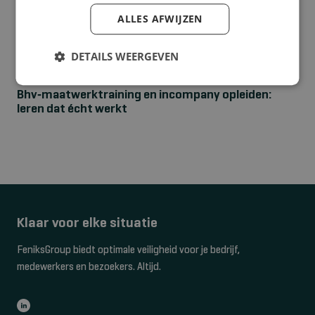
ALLES AFWIJZEN
DETAILS WEERGEVEN
NIEUWS
Bhv‑maatwerktraining en incompany opleiden:
leren dat écht werkt
Klaar voor elke situatie
FeniksGroup biedt optimale veiligheid voor je bedrijf,
medewerkers en bezoekers. Altijd.