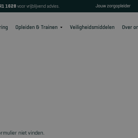
Jouw zorgopleider
41 1628
voor vrijblijvend advies.
ring
Opleiden & Trainen
Veiligheidsmiddelen
Over o
rmulier niet vinden.