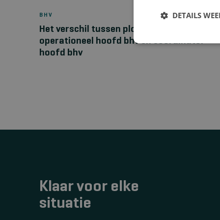
DETAILS WE
BHV
Het verschil tussen ploegleider bhv,
operationeel hoofd bhv en coördinator
hoofd bhv
Klaar voor elke
situatie