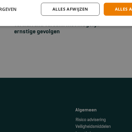
ERGEVEN
ALLES AFWIJZEN
ALLES 
EHBO
Stuwband versus tourniquet: een
verwarrend verschil met mogelijk
ernstige gevolgen
Algemeen
Risico advisering
Veiligheidsmiddelen