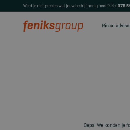
Weet je niet precies wat jouw bedrijf nodig heeft? Bel
075 6
Risico advise
Oeps! We konden je fo