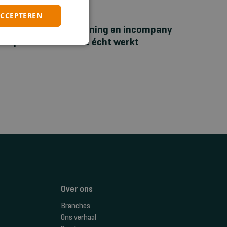
ACCEPTEREN
NIEUWS
Bhv‑maatwerktraining en incompany
opleiden: leren dat écht werkt
Over ons
Branches
Ons verhaal