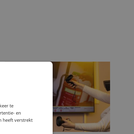
keer te
tentie- en
 heeft verstrekt