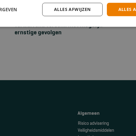
ERGEVEN
ALLES AFWIJZEN
ALLES 
EHBO
Stuwband versus tourniquet: een
verwarrend verschil met mogelijk
ernstige gevolgen
Algemeen
Risico advisering
Veiligheidsmiddelen