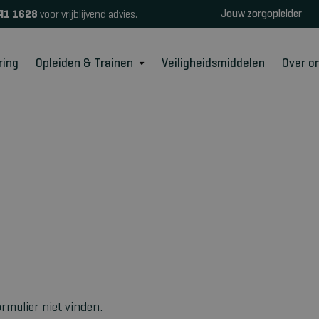
Jouw zorgopleider
41 1628
voor vrijblijvend advies.
ring
Opleiden & Trainen
Veiligheidsmiddelen
Over o
rmulier niet vinden.