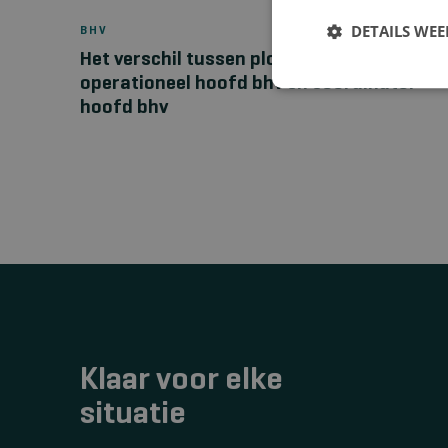
DETAILS WE
BHV
Het verschil tussen ploegleider bhv,
operationeel hoofd bhv en coördinator
hoofd bhv
Klaar voor elke
situatie