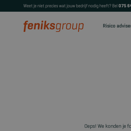
Weet je niet precies wat jouw bedrijf nodig heeft? Bel
075 6
Risico advise
Oeps! We konden je fo