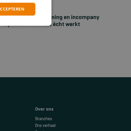
ACCEPTEREN
NIEUWS
Bhv‑maatwerktraining en incompany
opleiden: leren dat écht werkt
Over ons
Branches
Ons verhaal