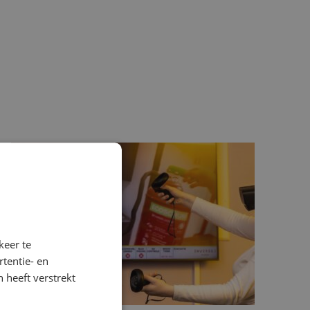
keer te
tentie- en
 heeft verstrekt