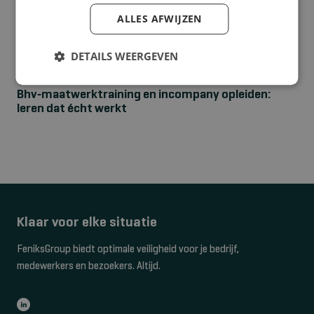
ALLES AFWIJZEN
DETAILS WEERGEVEN
NIEUWS
Bhv‑maatwerktraining en incompany opleiden:
leren dat écht werkt
Klaar voor elke situatie
FeniksGroup biedt optimale veiligheid voor je bedrijf,
medewerkers en bezoekers. Altijd.