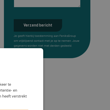
Verzend bericht
Je geeft hierbij toestemming aan FeniksGroup
om vrijblijvend contact met je op te nemen. Jouw
gegevens worden niet met derden gedeeld.
keer te
tentie- en
 heeft verstrekt