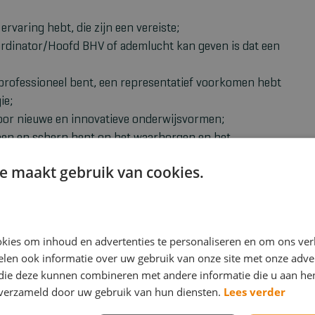
ervaring hebt, die zijn een vereiste;
oördinator/Hoofd BHV of ademlucht kan geven is dat een
t, professioneel bent, een representatief voorkomen hebt
ie;
t voor nieuwe en innovatieve onderwijsvormen;
groep en scherp bent op het waarborgen en het
e maakt gebruik van cookies.
 uitstekend beheerst en liefst ook het Engels;
jmegen of Beesd;
kies om inhoud en advertenties te personaliseren en om ons ver
len ook informatie over uw gebruik van onze site met onze adver
 die deze kunnen combineren met andere informatie die u aan hen
 kilometervergoeding van €0,30.
n verzameld door uw gebruik van hun diensten.
Lees verder