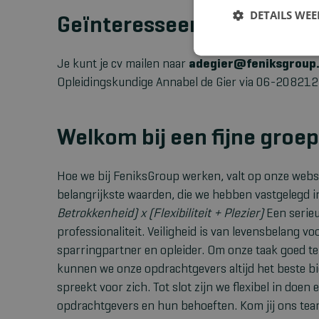
DETAILS WE
Geïnteresseerd? Meer we
Je kunt je cv mailen naar
adegier@feniksgroup.
Opleidingskundige Annabel de Gier via 06-208212
Welkom bij een fijne groep
Hoe we bij FeniksGroup werken, valt op onze websit
belangrijkste waarden, die we hebben vastgelegd i
Betrokkenheid) x (Flexibiliteit + Plezier)
Een serieu
professionaliteit. Veiligheid is van levensbelang v
sparringpartner en opleider. Om onze taak goed te 
kunnen we onze opdrachtgevers altijd het beste bied
spreekt voor zich. Tot slot zijn we flexibel in doen 
opdrachtgevers en hun behoeften. Kom jij ons te