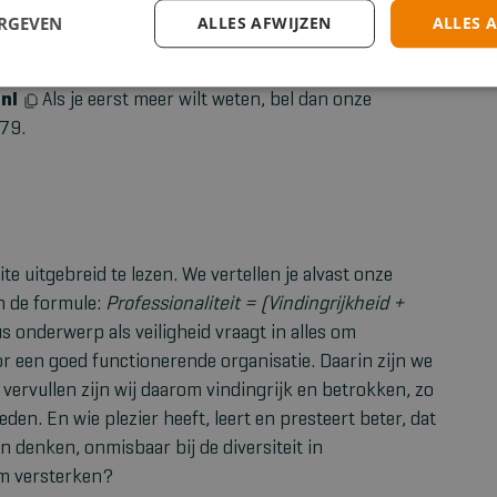
ERGEVEN
ALLES AFWIJZEN
ALLES 
ten?
nl
Als je eerst meer wilt weten, bel dan onze
79.
e uitgebreid te lezen. We vertellen je alvast onze
n de formule:
Professionaliteit = (Vindingrijkheid +
s onderwerp als veiligheid vraagt in alles om
oor een goed functionerende organisatie. Daarin zijn we
vervullen zijn wij daarom vindingrijk en betrokken, zo
en. En wie plezier heeft, leert en presteert beter, dat
en denken, onmisbaar bij de diversiteit in
am versterken?