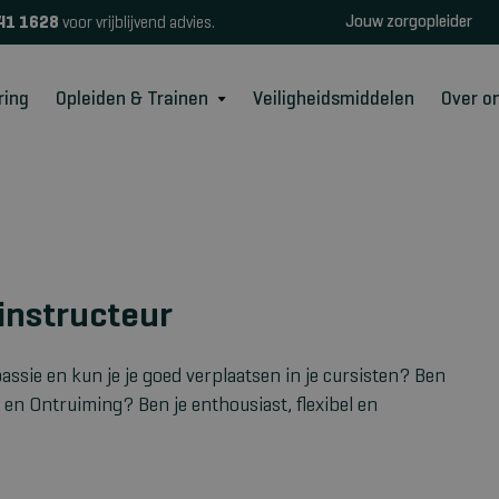
Jouw zorgopleider
41 1628
voor vrijblijvend advies.
ring
Opleiden & Trainen
Veiligheidsmiddelen
Over o
 instructeur
 passie en kun je je goed verplaatsen in je cursisten? Ben
 en Ontruiming? Ben je enthousiast, flexibel en