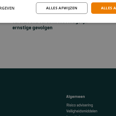
ERGEVEN
ALLES AFWIJZEN
ALLES 
EHBO
Stuwband versus tourniquet: een
verwarrend verschil met mogelijk
ernstige gevolgen
Algemeen
Risico advisering
Veiligheidsmiddelen