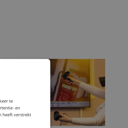
keer te
tentie- en
 heeft verstrekt