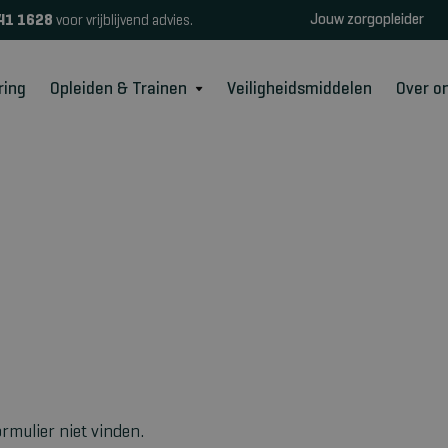
Jouw zorgopleider
41 1628
voor vrijblijvend advies.
ring
Opleiden & Trainen
Veiligheidsmiddelen
Over o
rmulier niet vinden.