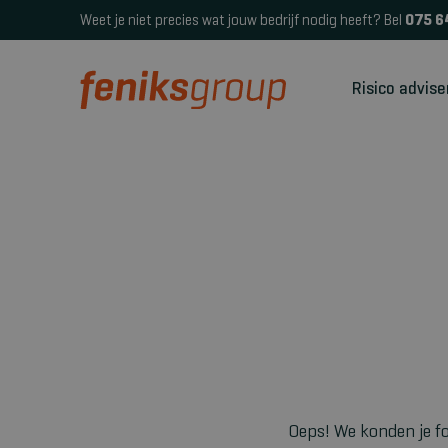
Weet je niet precies wat jouw bedrijf nodig heeft? Bel
075 6
Risico advise
Oeps! We konden je fo