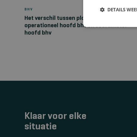
DETAILS WE
BHV
Het verschil tussen ploegleider bhv,
operationeel hoofd bhv en coördinator
hoofd bhv
Klaar voor elke
situatie