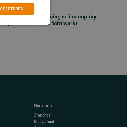
ACCEPTEREN
NIEUWS
Bhv‑maatwerktraining en incompany
opleiden: leren dat écht werkt
Over ons
Branches
Ons verhaal