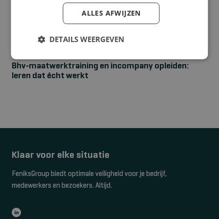
ALLES AFWIJZEN
DETAILS WEERGEVEN
NIEUWS
Bhv‑maatwerktraining en incompany opleiden:
leren dat écht werkt
Klaar voor elke situatie
FeniksGroup biedt optimale veiligheid voor je bedrijf,
medewerkers en bezoekers. Altijd.