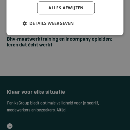
ALLES AFWIJZEN
DETAILS WEERGEVEN
NIEUWS
Bhv‑maatwerktraining en incompany opleiden:
leren dat écht werkt
Klaar voor elke situatie
FeniksGroup biedt optimale veiligheid voor je bedrijf,
medewerkers en bezoekers. Altijd.