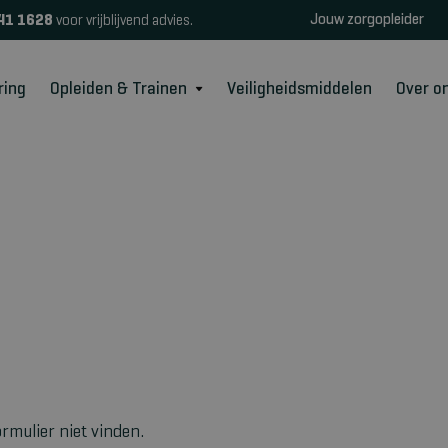
Jouw zorgopleider
41 1628
voor vrijblijvend advies.
ring
Opleiden & Trainen
Veiligheidsmiddelen
Over o
rmulier niet vinden.