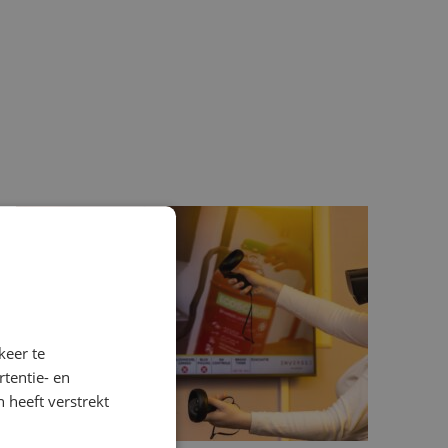
keer te
tentie- en
 heeft verstrekt