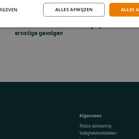
ERGEVEN
ALLES AFWIJZEN
ALLES 
EHBO
Stuwband versus tourniquet: een
verwarrend verschil met mogelijk
ernstige gevolgen
Algemeen
Risico advisering
Veiligheidsmiddelen