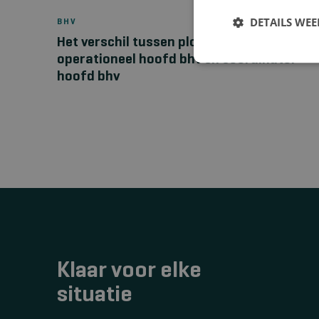
DETAILS WE
BHV
Het verschil tussen ploegleider bhv,
operationeel hoofd bhv en coördinator
hoofd bhv
Klaar voor elke
situatie