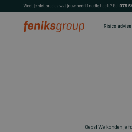
Weet je niet precies wat jouw bedrijf nodig heeft? Bel
075 6
Risico advise
Oeps! We konden je fo