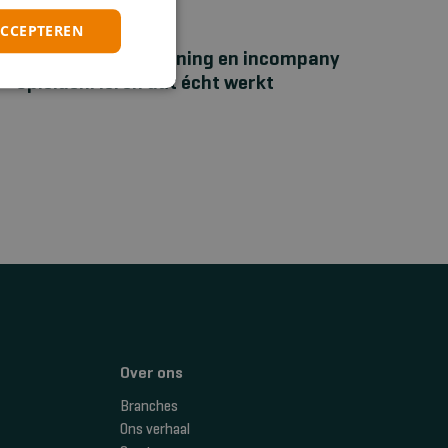
ACCEPTEREN
NIEUWS
Bhv‑maatwerktraining en incompany
opleiden: leren dat écht werkt
Over ons
Branches
Ons verhaal