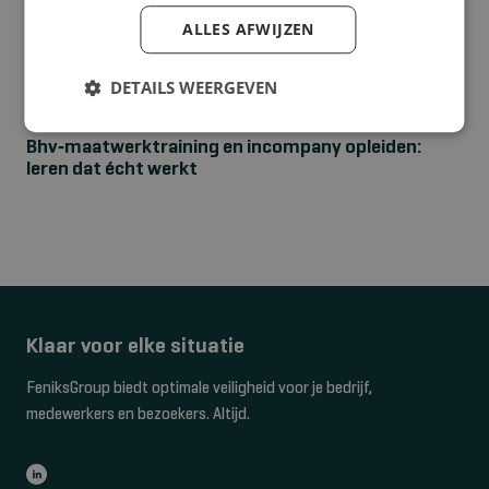
ALLES AFWIJZEN
DETAILS WEERGEVEN
NIEUWS
Bhv‑maatwerktraining en incompany opleiden:
leren dat écht werkt
Klaar voor elke situatie
FeniksGroup biedt optimale veiligheid voor je bedrijf,
medewerkers en bezoekers. Altijd.