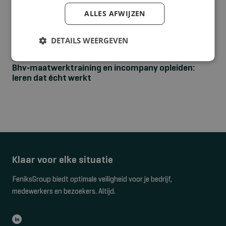
ALLES AFWIJZEN
DETAILS WEERGEVEN
NIEUWS
Bhv‑maatwerktraining en incompany opleiden:
leren dat écht werkt
Klaar voor elke situatie
FeniksGroup biedt optimale veiligheid voor je bedrijf,
medewerkers en bezoekers. Altijd.