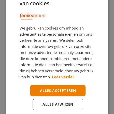
verschillende trainingen, ook afgestemd op de situatie
van cookies.
binnen je bedrijf. Zo kan iedereen, zowel binnen je eigen bedrijf
als op bezoek bij opdrachtgevers, veilig aan het werk. Dat is
een fijn gevoel voor iedereen.
We gebruiken cookies om inhoud en
advertenties te personaliseren en om ons
Samen werken aan veilig werken
verkeer te analyseren. We delen ook
Heb je een
project risico inventarisatie
nodig? Of moet
informatie over uw gebruik van onze site
de gehele
Risico Inventarisatie
& Evaluatie geupdate
met onze advertentie- en analysepartners,
worden? Neem dan
contact
met ons op. We kijken graag
die deze kunnen combineren met andere
hoe we je en je medewerkers verder kunnen helpen. Zo
informatie die u aan hen heeft verstrekt of
werken we samen aan een veilige werkomgeving voor
die zij hebben verzameld door uw gebruik
iedereen.
van hun diensten.
Lees verder
ALLES ACCEPTEREN
ALLES AFWIJZEN