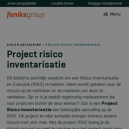
Jouw zorgopleider
Locatie huren
Inloggen klantportaal
Menu
RISICO ADVISERING
> PROJECT RISICO INVENTARISATIE
Project risico
inventarisatie
Elk bedrijf is wettelijk verplicht om een Risico Inventarisatie
en Evaluatie (RI&E) te hebben. Hierin wordt gekeken naar de
risico’s op de werkvloer en de manieren om deze te
verkleinen. Zijn er in je bedrijf regelmatig medewerkers die
voor projecten buiten de deur werken? Dan is een
P
roject
Risico Inventarisatie
een belangrijke aanvulling op de
RI&E. Elk project en elke werkplek brengen immers andere
risico’s met zich mee. Met de project RI&E breng je de