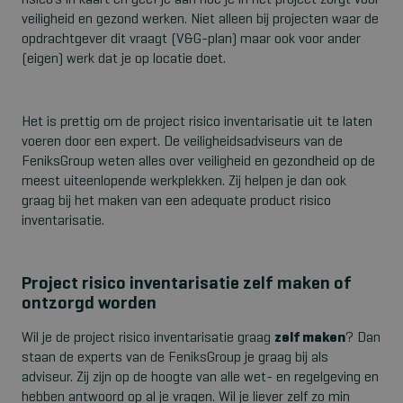
risico’s in kaart en geef je aan hoe je in het project zorgt voor
veiligheid en gezond werken. Niet alleen bij projecten waar de
opdrachtgever dit vraagt (V&G-plan) maar ook voor ander
(eigen) werk dat je op locatie doet.
Het is prettig om de project risico inventarisatie uit te laten
voeren door een expert. De veiligheidsadviseurs van de
FeniksGroup weten alles over veiligheid en gezondheid op de
meest uiteenlopende werkplekken. Zij helpen je dan ook
graag bij het maken van een adequate product risico
inventarisatie.
Project risico inventarisatie zelf maken of
ontzorgd worden
Wil je de project risico inventarisatie graag
zelf maken
? Dan
staan de experts van de FeniksGroup je graag bij als
adviseur. Zij zijn op de hoogte van alle wet- en regelgeving en
hebben antwoord op al je vragen. Wil je liever zelf zo min