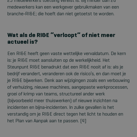
25 medewerkers toetsing vereist is. Bij minder dan 26
medewerkers kan een werkgever gebruikmaken van een
branche
‑
RI&E; die hoeft dan niet getoetst te worden.
Wat als de RI&E “verloopt” of niet meer
actueel is?
Een RI&E heeft geen vaste wettelijke vervaldatum. De kern
is: je RI&E moet aansluiten op de werkelijkheid. Het
Steunpunt RI&E benadrukt dat een RI&E nooit af is: als je
bedrijf verandert, veranderen ook de risico’s, en dan moet je
je RI&E bijwerken. Denk aan wijzigingen zoals een verbouwing
of verhuizing, nieuwe machines, aangepaste werkprocessen,
groei of krimp van teams, structureel ander werk
(bijvoorbeeld meer thuiswerken) of nieuwe inzichten na
incidenten en bijna
‑
incidenten. In zulke gevallen is het
verstandig om je RI&E direct tegen het licht te houden en
het Plan van Aanpak aan te passen. [4]