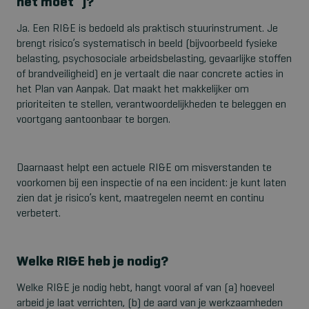
het moet”)?
Ja. Een RI&E is bedoeld als praktisch stuurinstrument. Je
brengt risico’s systematisch in beeld (bijvoorbeeld fysieke
belasting, psychosociale arbeidsbelasting, gevaarlijke stoffen
of brandveiligheid) en je vertaalt die naar concrete acties in
het Plan van Aanpak. Dat maakt het makkelijker om
prioriteiten te stellen, verantwoordelijkheden te beleggen en
voortgang aantoonbaar te borgen.
Daarnaast helpt een actuele RI&E om misverstanden te
voorkomen bij een inspectie of na een incident: je kunt laten
zien dat je risico’s kent, maatregelen neemt en continu
verbetert.
Welke RI&E heb je nodig?
Welke RI&E je nodig hebt, hangt vooral af van (a) hoeveel
arbeid je laat verrichten, (b) de aard van je werkzaamheden