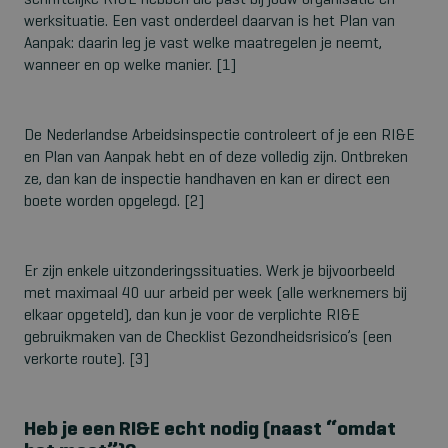
schriftelijke RI&E hebben die past bij jouw organisatie en
werksituatie. Een vast onderdeel daarvan is het Plan van
Aanpak: daarin leg je vast welke maatregelen je neemt,
wanneer en op welke manier. [1]
De Nederlandse Arbeidsinspectie controleert of je een RI&E
en Plan van Aanpak hebt en of deze volledig zijn. Ontbreken
ze, dan kan de inspectie handhaven en kan er direct een
boete worden opgelegd. [2]
Er zijn enkele uitzonderingssituaties. Werk je bijvoorbeeld
met maximaal 40 uur arbeid per week (alle werknemers bij
elkaar opgeteld), dan kun je voor de verplichte RI&E
gebruikmaken van de Checklist Gezondheidsrisico’s (een
verkorte route). [3]
Heb je een RI&E echt nodig (naast “omdat