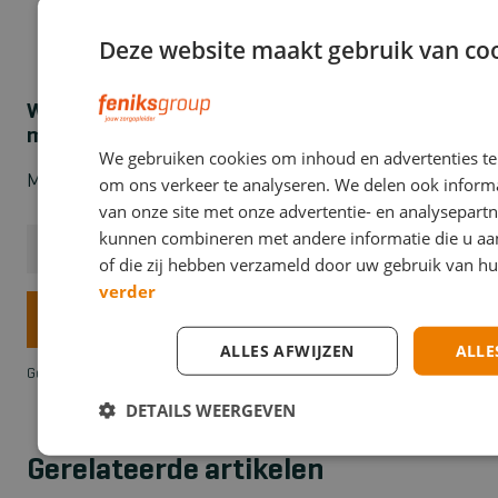
Deze website maakt gebruik van coo
Wil jij de nieuwste veiligheidsinzichten in je
mailbox ontvangen?
We gebruiken cookies om inhoud en advertenties te
Meldt je gratis aan!
om ons verkeer te analyseren. We delen ook inform
van onze site met onze advertentie- en analysepartn
kunnen combineren met andere informatie die u aan
E-mailadres
*
of die zij hebben verzameld door uw gebruik van h
verder
Verzend
ALLES AFWIJZEN
ALLE
Geen spam. Je kunt op elk moment afmelden.
DETAILS WEERGEVEN
Gerelateerde artikelen