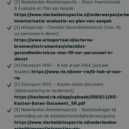
[2] Nederlandse Arbeidsinspectie – Risico Inventarisatie
& Evaluatie en Plan van Aanpak:
https://www.nlarbeidsinspectie.nl/onderwerpen/arb
inventarisatie-evaluatie-en-plan-van-aanpak
[3] Arboportaal – Checklist Gezondheidsrisico’s (max. 40
uur personeel in dienst):
https://www.arboportaal.nl/externe-
bronnen/instrumenten/checklist-
gezondheidsrisicos-max-40-uur-personeel-in-
dienst
[4] Steunpunt RI&E – Ik heb al een RI&E (actueel
houden):
https://www.rie.nl/over-rie/ik-heb-al-een-
rie
[5] Steunpunt RI&E – Kosten-baten document
(tijdsinvestering en rendement):
https://backend.rie.nl/app/uploads/2023/11/RIE-
Kosten-Baten-Document_SR.pdf
[6] Nederlandse Arbeidsinspectie – Boetebedragen bij
overtreding van de arbeidsomstandighedenwetgeving:
https://www.nlarbeidsinspectie.nl/nederlandse-