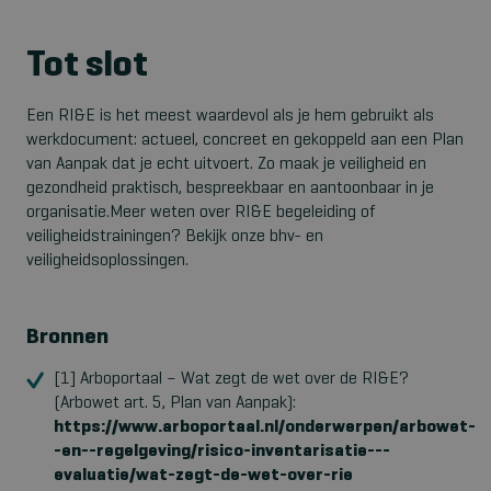
Tot slot
Een RI&E is het meest waardevol als je hem gebruikt als
werkdocument: actueel, concreet en gekoppeld aan een Plan
van Aanpak dat je echt uitvoert. Zo maak je veiligheid en
gezondheid praktisch, bespreekbaar en aantoonbaar in je
organisatie.Meer weten over RI&E begeleiding of
veiligheidstrainingen? Bekijk onze bhv- en
veiligheidsoplossingen.
Bronnen
[1] Arboportaal – Wat zegt de wet over de RI&E?
(Arbowet art. 5, Plan van Aanpak):
https://www.arboportaal.nl/onderwerpen/arbowet-
-en--regelgeving/risico-inventarisatie---
evaluatie/wat-zegt-de-wet-over-rie