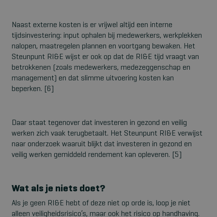
Naast externe kosten is er vrijwel altijd een interne
tijdsinvestering: input ophalen bij medewerkers, werkplekken
nalopen, maatregelen plannen en voortgang bewaken. Het
Steunpunt RI&E wijst er ook op dat de RI&E tijd vraagt van
betrokkenen (zoals medewerkers, medezeggenschap en
management) en dat slimme uitvoering kosten kan
beperken. [6]
Daar staat tegenover dat investeren in gezond en veilig
werken zich vaak terugbetaalt. Het Steunpunt RI&E verwijst
naar onderzoek waaruit blijkt dat investeren in gezond en
veilig werken gemiddeld rendement kan opleveren. [5]
Wat als je niets doet?
Als je geen RI&E hebt of deze niet op orde is, loop je niet
alleen veiligheidsrisico’s, maar ook het risico op handhaving.