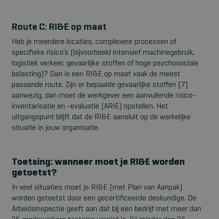
Route C: RI&E op maat
Heb je meerdere locaties, complexere processen of
specifieke risico’s (bijvoorbeeld intensief machinegebruik,
logistiek verkeer, gevaarlijke stoffen of hoge psychosociale
belasting)? Dan is een RI&E op maat vaak de meest
passende route.
Zijn
er
bepaalde gevaarlijke stoffen
[7]
aanwezig, dan moet de werkgever een aanvullende risico-
inventarisatie en -evaluatie (ARIE) opstellen.
Het
uitgangspunt blijft dat de RI&E aansluit op de werkelijke
situatie in jouw organisatie.
Toetsing: wanneer moet je RI&E worden
getoetst?
In veel situaties moet je RI&E (met Plan van Aanpak)
worden getoetst door een gecertificeerde deskundige. De
Arbeidsinspectie geeft aan dat bij een bedrijf met meer dan