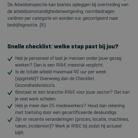
De Arbeidsinspectie kan boetes opleggen bij overtreding van
de arbeidsomstandighedenwetgeving; normbedragen
variëren per categorie en worden o.a. gecorrigeerd naar
bedrijfsgrootte. [6]
Snelle checklist: welke stap past bij jou?
Heb je personeel of laat je mensen onder jouw gezag
werken? Dan is een RI&E meestal verplicht.
Is de totale arbeid maximaal 40 uur per week
(opgeteld)? Overweeg dan de Checklist
Gezondheidsrisico’s.
Bestaat er een branche
‑
RI&E voor jouw sector? Dat kan
je veel werk schelen.
Heb je meer dan 25 medewerkers? Houd dan rekening
met toetsing door een gecertificeerde deskundige.
Zijn er recente veranderingen (proces, locatie, machines,
taken, incidenten)? Werk je RI&E bij zodat hij actueel
blijft.