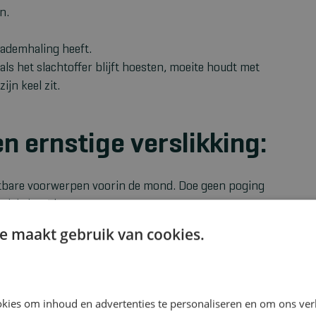
n.
 ademhaling heeft.
ls het slachtoffer blijft hoesten, moeite houdt met
ijn keel zit.
en ernstige verslikking:
ichtbare voorwerpen voorin de mond. Doe geen poging
zichtbaar is.
re omstander dan
direct 112 bellen
. Ben je alleen
e maakt gebruik van cookies.
eerst vijf rugslagen en vijf buikstoten.
ter het slachtoffer staan. Is het slachtoffer groter dan
dersteun de borstkas met één hand en laat het
an je hand vijf forse slagen tussen de schouderbladen.
kies om inhoud en advertenties te personaliseren en om ons ver