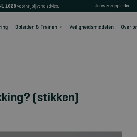
Jouw zorgopleider
41 1628
voor vrijblijvend advies.
ring
Opleiden & Trainen
Veiligheidsmiddelen
Over o
kking? (stikken)