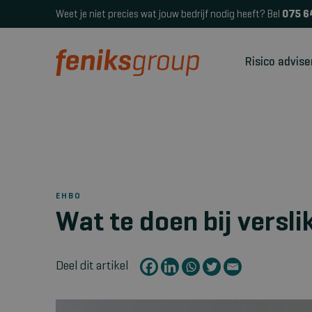
Weet je niet precies wat jouw bedrijf nodig heeft? Bel
075 6
Risico advise
EHBO
Wat te doen bij versli
Deel dit artikel