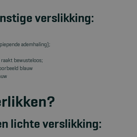
stige verslikking:
 piepende ademhaling);
 raakt bewusteloos;
voorbeeld blauw
lauw
erlikken?
n lichte verslikking: