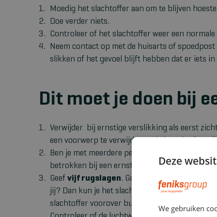
Moedig het slachtoffer aan om te blijven hoeste
Doe verder niets.
Controleer of het slachtoffer weer een normale
Neem contact op met de huisarts of spoedpost a
slikken of het gevoel blijft hebben dat er iets in z
Dit moet je doen bij e
Verwijder bij ernstige verslikking als eerst z
een voorwerp te verwijderen als het niet (goed) 
Ben je met meerdere personen? Laat een ande
Deze websit
betrokken bij een ernstige verlikking? Geef dan 
Geef
vijf rugslagen
. Ga aan de zijkant iets ach
jij? Dan kun je het slachtoffer laten zitten. On
slachtoffer voorover buigen. Geef met de muis v
We gebruiken coo
Controleer of de luchtweg weer vrij is.