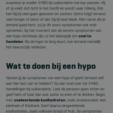
waardoor je sneller EHBO bij suikerziekte toe kan passen. Hij
of zij voelt zich licht in het hoofd en wordt vaak trillerig. Ook
kan hij/zij veel gaan geeuwen en zweten. Soms krijgt iemand
veel honger of dorst of ziet hij/zij heel bleek. Met name als je
iemand goed kent, zul je dit soort symptomen ook snel
opmerken. Op het moment dat de eerste symptomen van
een hypo zichtbaar zijn, is het belangrijk om
snel te
handelen
. Als de hypo te lang duurt, kan iemand namelijk
het bewustzijn verliezen.
Wat te doen bij een hypo
Herken jij de symptomen van een hypo of geeft iemand zelf
aan hier last van te hebben? Ga dan snel over tot EHBO
handelingen bij suikerziekte. Laat de persoon gaan zitten en
geef hem of haar dan wat zoets te eten of te drinken. Begin
met
snelwerkende koolhydraten
, zoals druivensuiker, een
eierkoek of frisdrank. Geef daarna langwerkende
koolhydraten, zoals volkoren brood of fruit. De symptomen