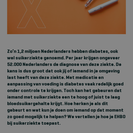
Zo’n 1,2 miljoen Nederlanders hebben diabetes, ook
wel suikerziekte genoemd. Per jaar krijgen ongeveer
52.000 Nederlanders de diagnose van deze ziekte. De
kans is dus groot dat ook jij of iemand in je omgeving
last heeft van deze ziekte. Met medicatie en
aanpassing van voeding is diabetes vaak redelijk goed
onder controle te krijgen. Toch kan het gebeuren dat
iemand met suikerziekte een te hoog of juist te laag
bloedsuikergehalte krijgt. Hoe herken je als dit
gebeurt en wat kun je doen om iemand op dat moment
zo goed mogelijk te helpen? We vertellen je hoe je EHBO
bij suikerziekte toepast.