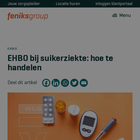
Jouw zorgopleider
Locatie huren
Inloggen klantportaal
Menu
EHBO
EHBO bij suikerziekte: hoe te
handelen
Deel dit artikel