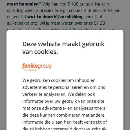
moet handelen
? Volg dan een
EHBO cursus
. Na zo’n
opleiding weet je precies hoe jij in noodsituaties kunt helpen
en weet jij
wat te doen bij verslikking
, oogletsel,
suikerziekte etc! Wil je meer weten over onze EHBO
cursussen of andere opleidingen? Neem dan
contact
met
ons op. Wij van
FeniksGroup
leren je graag alles, zodat je
Deze website maakt gebruik
anderen kunt helpen.
van cookies.
25 mei, 2023|EHBO
Delen mag, graag zelfs!
We gebruiken cookies om inhoud en
advertenties te personaliseren en om ons
verkeer te analyseren. We delen ook
Deel dit artikel
informatie over uw gebruik van onze site
met onze advertentie- en analysepartners,
die deze kunnen combineren met andere
informatie die u aan hen heeft verstrekt of
die zij hebben verzameld door uw gebruik