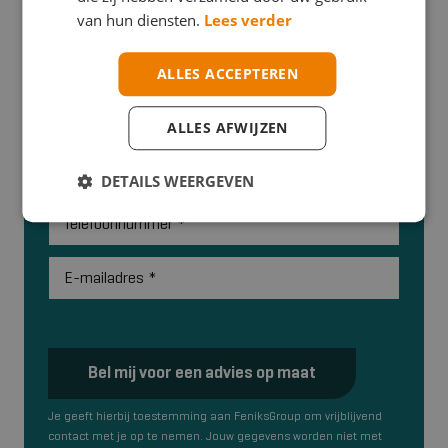
van hun diensten.
Lees verder
Wil je meer informatie over onze
opleidingen, of heb je een andere vraag?
ALLES ACCEPTEREN
Vul vrijblijvend het formulier in, dan nemen we z.s.m
contact met je op!
ALLES AFWIJZEN
Contactpersoon
*
DETAILS WEERGEVEN
Telefoonnummer
*
E-mailadres
*
Bel mij voor een advies op maat
Je geeft hierbij toestemming aan FeniksGroup om vrijblijvend
contact met je op te nemen. Jouw gegevens worden niet met